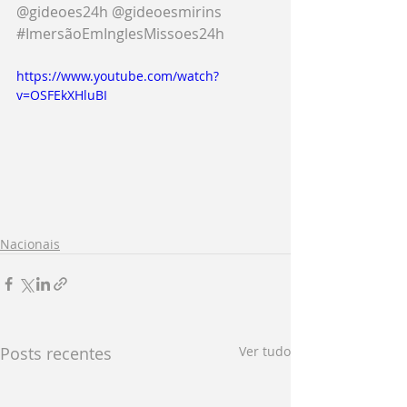
@gideoes24h
@gideoesmirins
#ImersãoEmInglesMissoes24h
https://www.youtube.com/watch?
v=OSFEkXHluBI
Nacionais
Posts recentes
Ver tudo