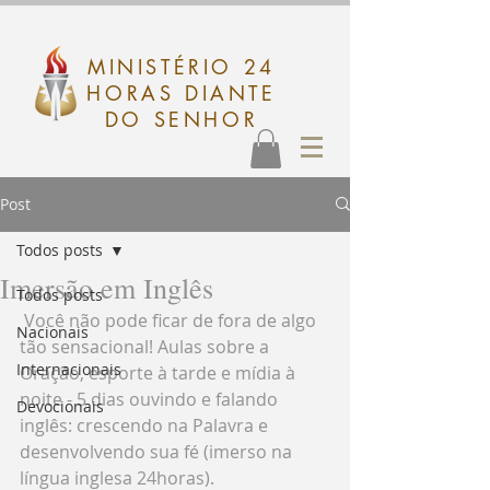
MINISTÉRIO 24
HORAS DIANTE
DO SENHOR
Post
Todos posts
Imersão em Inglês
Todos posts
 Você não pode ficar de fora de algo 
Nacionais
tão sensacional! Aulas sobre a 
Internacionais
Oração, esporte à tarde e mídia à 
noite - 5 dias ouvindo e falando 
Devocionais
inglês: crescendo na Palavra e 
desenvolvendo sua fé (imerso na 
língua inglesa 24horas). 