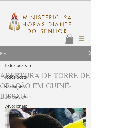
MINISTÉRIO 24
HORAS DIANTE
DO SENHOR
Post
Todos posts
ABERTURA DE TORRE DE
Todos posts
ORAÇÃO EM GUINÉ-
Nacionais
BISSAU
Internacionais
Devocionais