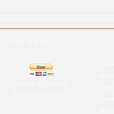
Imersão Renovo reúne cristãos
Igrej
em um chamado para retornar ao
celeb
Primeiro Amor
Miri
E, CONTRIBUA
INÍC
QUEM S
CARTÃO DE CRÉDITO
MISS
DEPÓSITO BANCÁRIO
AGEN
Ministério 24 Horas Diante do
Senhor
CURSOS 