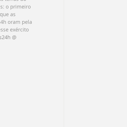
s: o primeiro 
 que as 
24h oram pela 
sse exército 
s24h
 @ 