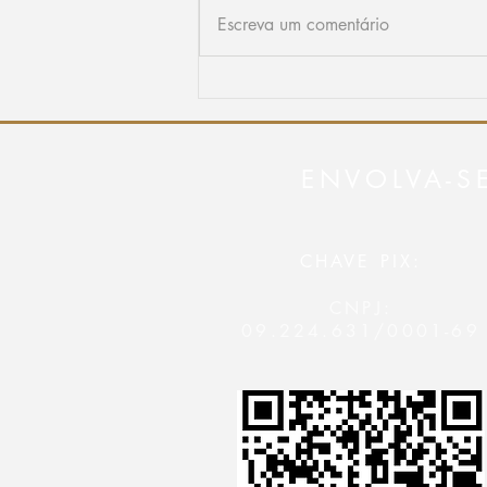
Escreva um comentário
Primeira Torre de Oração é
implantada em Viseu e marca
novo tempo para a intercessão
em Portugal
ENVOLVA-S
CHAVE PIX:
CNPJ:
09.224.631/0001-69