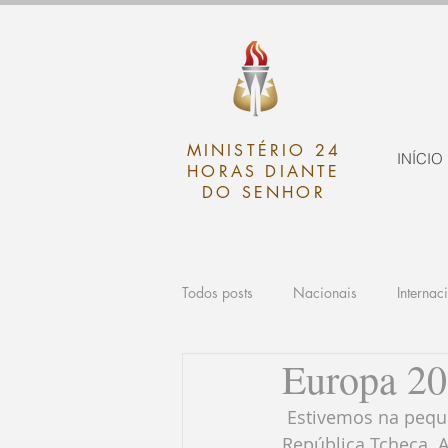
MINISTÉRIO 24
INÍCIO
HORAS DIANTE
DO SENHOR
Todos posts
Nacionais
Internac
Europa 2
 Estivemos na pequenina cidade alemã de Herrnhut, na fronteira da Polônia e 
República Tcheca. A