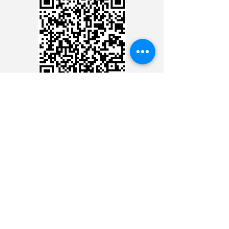
CARTÃO DE CRÉDITO
DEPÓSITO BANCÁRIO
Ministério 24 Horas Diante
do Senhor
BANCO BRADESCO
AG.: 3478-9
CONTA C.: 21000-5
CHAVE PIX:
CNPJ:
09.224.631
/0001-69