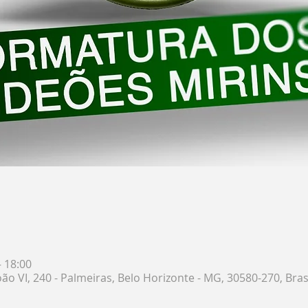
– 18:00
ão VI, 240 - Palmeiras, Belo Horizonte - MG, 30580-270, Bras