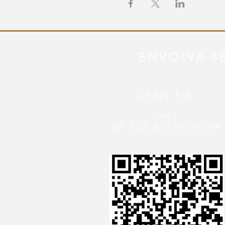
ENVOLVA-S
CHAVE PIX:
CNPJ:
09.224.631/0001-69