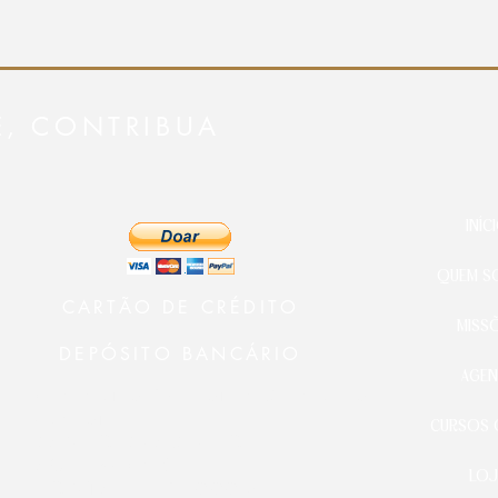
E, CONTRIBUA
INÍC
QUEM S
CARTÃO DE CRÉDITO
MISS
DEPÓSITO BANCÁRIO
AGEN
Ministério 24 Horas Diante do
Senhor
CURSOS 
BANCO BRADESCO
AG.: 3478-9
LOJ
CONTA C.: 21000-5