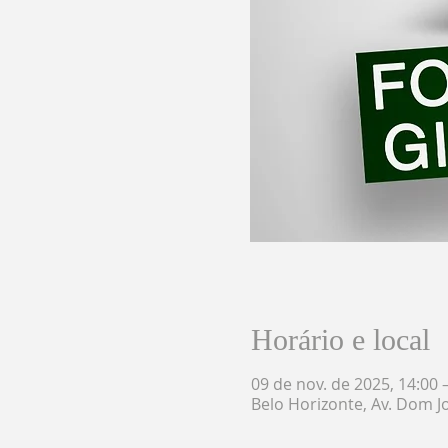
Horário e local
09 de nov. de 2025, 14:00 
Belo Horizonte, Av. Dom Jo