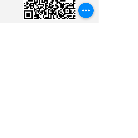
CARTÃO DE CRÉDITO
DEPÓSITO BANCÁRIO
Ministério 24 Horas Diante
do Senhor
BANCO BRADESCO
AG.: 3478-9
CONTA C.: 21000-5
CHAVE PIX:
CNPJ:
09.224.631
/0001-69
Ministério 24 Horas Diante
do Senhor
BANCO DO BRASIL S.A.
AG.: 3368-5