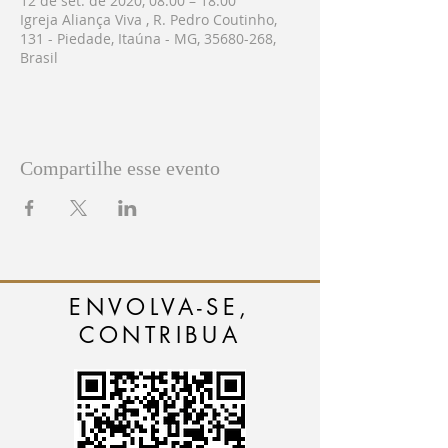
12 de set. de 2020, 08:00 – 18:00
Igreja Aliança Viva , R. Pedro Coutinho,
131 - Piedade, Itaúna - MG, 35680-268,
Brasil
Compartilhe esse evento
ENVOLVA-SE,
CONTRIBUA