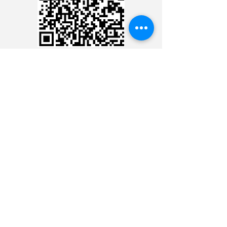
CARTÃO DE CRÉDITO
DEPÓSITO BANCÁRIO
Ministério 24 Horas Diante
do Senhor
BANCO BRADESCO
AG.: 3478-9
CONTA C.: 21000-5
CHAVE PIX:
CNPJ:
09.224.631
/0001-69
Ministério 24 Horas Diante
do Senhor