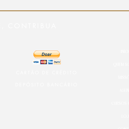
E, CONTRIBUA
INÍC
QUEM S
CARTÃO DE CRÉDITO
MISS
DEPÓSITO BANCÁRIO
AGEN
Ministério 24 Horas Diante do
Senhor
CURSOS 
BANCO BRADESCO
AG.: 3478-9
LOJ
CONTA C.: 21000-5