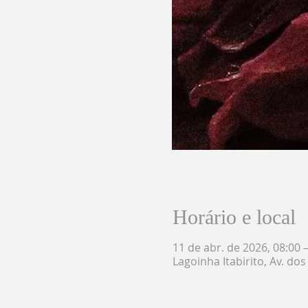
Horário e local
11 de abr. de 2026, 08:00 
Lagoinha Itabirito, Av. dos