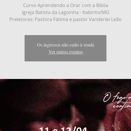
Curso Aprendendo a Orar com a Bíblia
Igreja Batista da Lagoinha - Itabirito/MG
Preletores: Pastora Fátima e pastor Vanderlei Leão
Os ingressos não estão à venda
Ver outros eventos