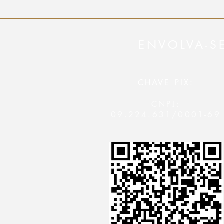
ENVOLVA-S
CHAVE PIX:
CNPJ:
09.224.631/0001-69