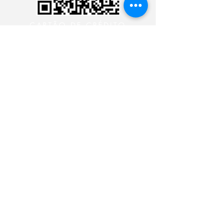
CARTÃO DE CRÉDITO
DEPÓSITO BANCÁRIO
Ministério 24 Horas Diante
do Senhor
BANCO BRADESCO
AG.: 3478-9
CONTA C.: 21000-5
CHAVE PIX:
CNPJ:
09.224.631
/0001-69
Ministério 24 Horas Diante
do Senhor
BANCO DO BRASIL S.A.
AG.: 3368-5
CONTA C.: 111.080-2