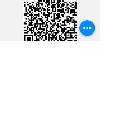
CARTÃO DE CRÉDITO
DEPÓSITO BANCÁRIO
Ministério 24 Horas Diante
do Senhor
BANCO BRADESCO
AG.: 3478-9
CONTA C.: 21000-5
CHAVE PIX:
CNPJ:
09.224.631
/0001-69