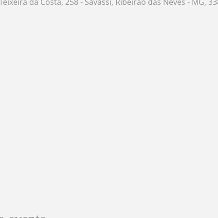
Teixeira da Costa, 258 - Savassi, Ribeirão das Neves - MG, 33