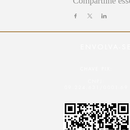
Compartilhe ess
ENVOLVA-S
CHAVE PIX:
CNPJ:
09.224.631/0001-69