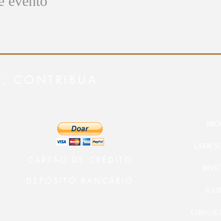
e evento
E, CONTRIBUA
INÍC
QUEM S
CARTÃO DE CRÉDITO
MISS
DEPÓSITO BANCÁRIO
AGEN
Ministério 24 Horas Diante do
Senhor
CURSOS 
BANCO BRADESCO