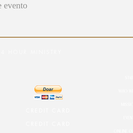
e evento
24 HOUR MINISTRY
STA
WHO WE
MISSI
CREDIT CARD
EVEN
CREDIT CARD
ONLINE C