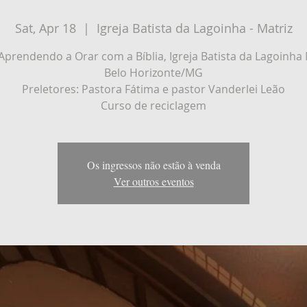
Sat, Apr 18
  |  
Igreja Batista da Lagoinha - Matriz
Aprendendo a Orar com a Bíblia, Igreja Batista da Lagoinha M
Belo Horizonte/MG
Preletores: Pastora Fátima e pastor Vanderlei Leão
Curso de reciclagem
Os ingressos não estão à venda
Ver outros eventos