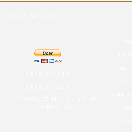
24 HOUR MINISTRY
STA
WHO WE
MISSI
CREDIT CARD
EVEN
CREDIT CARD
ONLINE C
CONTACT THE 24 HOUR
MINISTRY
STO
CONT