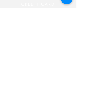
CREDIT CARD
CREDIT CARD
CONTACT THE 24 HOUR
MINISTRY
CONTACT THE 24 HOUR
MINISTRY
CONTACT THE 24 HOUR
MINISTRY
CONTACT THE 24 HOUR
MINISTRY
Siga-nos