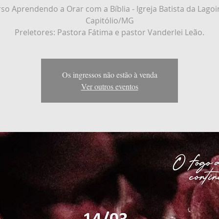
so Aprendendo a Orar com a Bíblia - Igreja Batista da Lago
Capitólio/MG
Preletores: Pastora Fátima e pastor Vanderlei Leão.
Os ingressos não estão à venda
Ver outros eventos