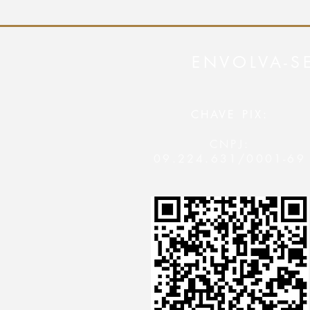
ENVOLVA-S
CHAVE PIX:
CNPJ:
09.224.631/0001-69