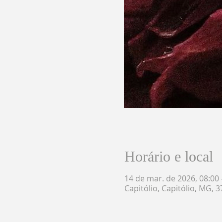
Horário e local
14 de mar. de 2026, 08:00 
Capitólio, Capitólio, MG, 3