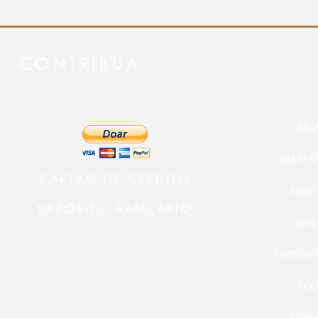
E, CONTRIBUA
INÍC
QUEM S
CARTÃO DE CRÉDITO
MISS
DEPÓSITO BANCÁRIO
AGEN
Ministério 24 Horas Diante do
Senhor
CURSOS 
BANCO BRADESCO
AG.: 3478-9
LOJ
CONTA C.: 21000-5