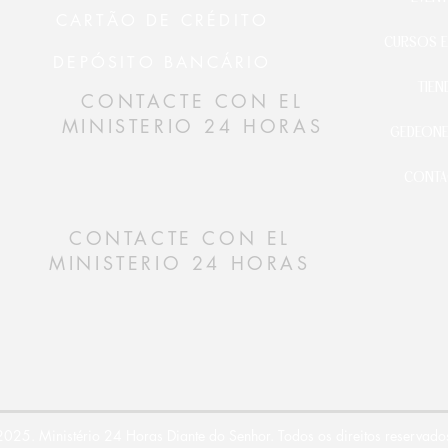
CARTÃO DE CRÉDITO
CURSOS E
DEPÓSITO BANCÁRIO
TIEN
CONTACTE CON EL
MINISTERIO 24 HORAS
GEDEONE
CONTA
CONTACTE CON EL
MINISTERIO 24 HORAS
025. Ministério 24 Horas Diante do Senhor. Todos os direitos reservado