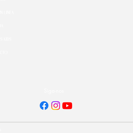
N LINEA
DA
S KIDS
CTO
Siga-nos
s.