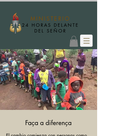
MINISTERIO
24 HORAS DELANTE
DEL SEÑOR
Faça a diferença
El cambio comienza con personas como