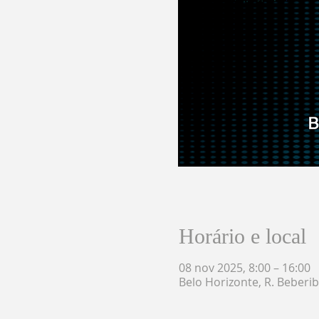
Horário e local
08 nov 2025, 8:00 – 16:00
Belo Horizonte, R. Beberib