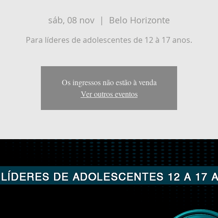
sáb, 08 nov
  |  
Belo Horizonte
Para líderes de adolescentes de 12 à 17 anos.
Os ingressos não estão à venda
Ver outros eventos