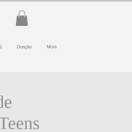
S
Doação
More
de
 Teens