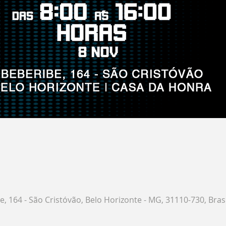
e, 164 - São Cristóvão, Belo Horizonte - MG, 31110-730, Brasi