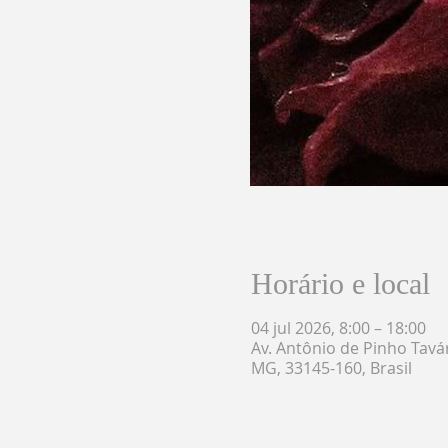
Horário e local
04 jul 2026, 8:00 – 18:00
Av. Antônio de Pinho Tavár
MG, 33145-160, Brasil