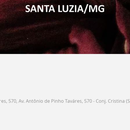
es, 570, Av. Antônio de Pinho Taváres, 570 - Conj. Cristina (S