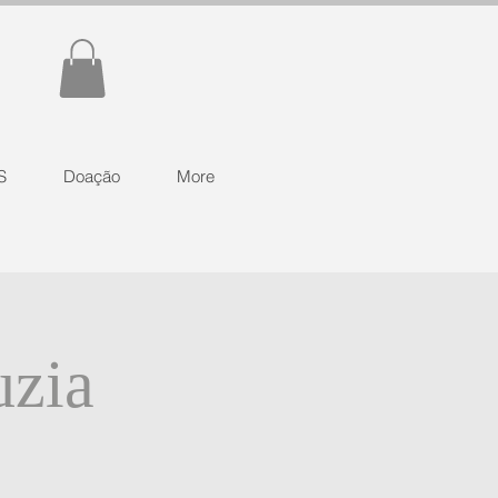
S
Doação
More
uzia