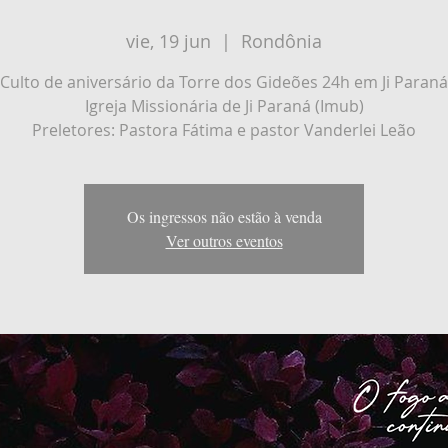
vie, 19 jun
  |  
Rondônia
Culto de aniversário da Torre dos Gideões 24h em Ji Paraná
Igreja Missionária de Ji Paraná (Imub)
Preletores: Pastora Fátima e pastor Vanderlei Leão
Os ingressos não estão à venda
Ver outros eventos