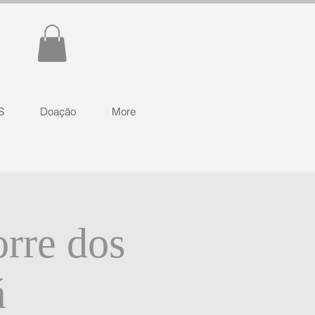
S
Doação
More
orre dos
á