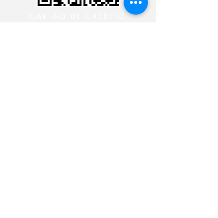
CARTÃO DE CRÉDITO
DEPÓSITO BANCÁRIO
CONTACTE CON EL
MINISTERIO 24 HORAS
CONTACTE CON EL
MINISTERIO 24 HORAS
CONTACTE CON EL
MINISTERIO 24 HORAS
CONTACTE CON EL
MINISTERIO 24 HORAS
Siga-nos