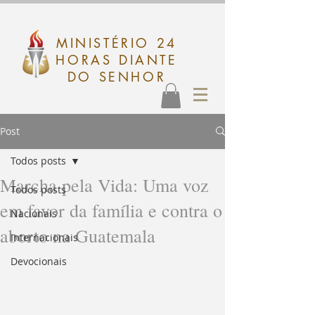
MINISTÉRIO 24
HORAS DIANTE
DO SENHOR
Post
Todos posts
Marcha pela Vida: Uma voz
Todos posts
em favor da família e contra o
Nacionais
aborto na Guatemala
Internacionais
Devocionais