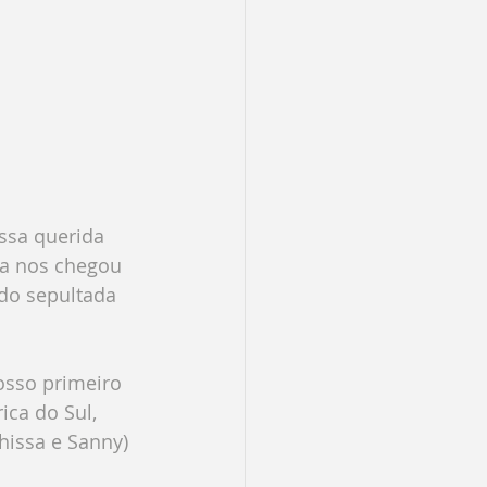
ssa querida 
ia nos chegou 
do sepultada 
sso primeiro 
ca do Sul, 
hissa e Sanny) 