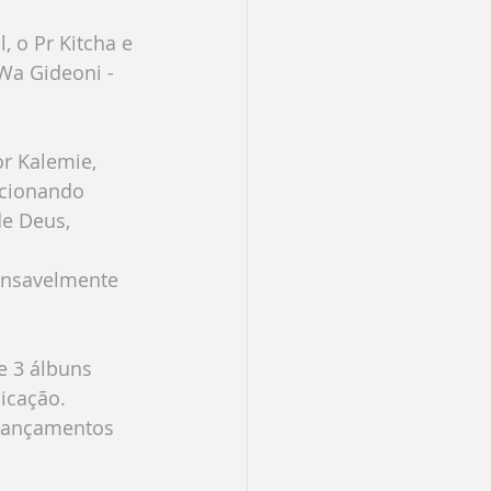
 o Pr Kitcha e 
Wa Gideoni - 
r Kalemie, 
ncionando 
e Deus, 
ansavelmente 
e 3 álbuns 
icação.
lançamentos 