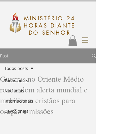
MINISTÉRIO 24
HORAS DIANTE
DO SENHOR
Post
Todos posts
Guerras no Oriente Médio
Todos posts
reacendem alerta mundial e
Nacionais
mobilizam cristãos para
Internacionais
oração e missões
Devocionais