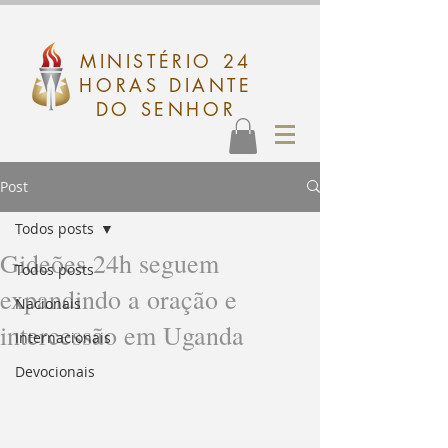
MINISTÉRIO 24
HORAS DIANTE
DO SENHOR
Post
Todos posts
Gideões 24h seguem
Todos posts
expandindo a oração e
Nacionais
intercessão em Uganda
Internacionais
Devocionais