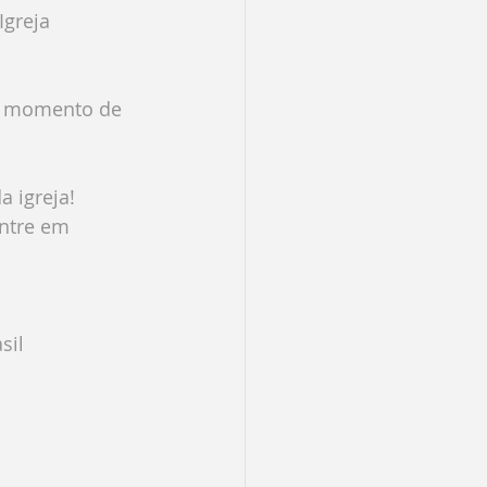
greja 
 o momento de 
 igreja! 
ntre em 
sil