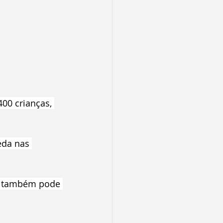
00 crianças, 
eda nas 
ê também pode 