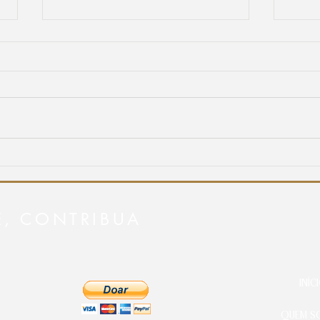
Ore pela Índia!
O fog
front
na Am
unida
E, CONTRIBUA
INÍC
QUEM S