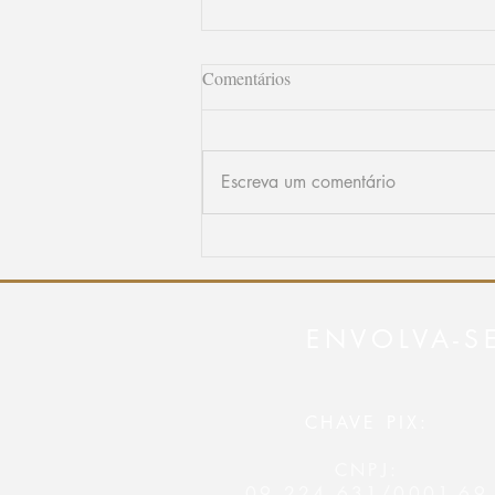
Comentários
Escreva um comentário
6º Congresso Shekinnah do
Ministério de Gideões: Um
marco de fé e renovo espiritual
ENVOLVA-S
CHAVE PIX:
CNPJ:
09.224.631/0001-69