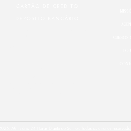
CARTÃO DE CRÉDITO
MISS
DEPÓSITO BANCÁRIO
AGEN
Ministério 24 Horas Diante do
Senhor
CURSOS 
BANCO BRADESCO
AG.: 3478-9
LOJ
CONTA C.: 21000-5
CONT
Ministério 24 Horas Diante
do Senhor
BANCO DO BRASIL S.A.
AG.: 3368-5
CONTA C.: 111.080-2
025. Ministério 24 Horas Diante do Senhor. Todos os direitos reservado