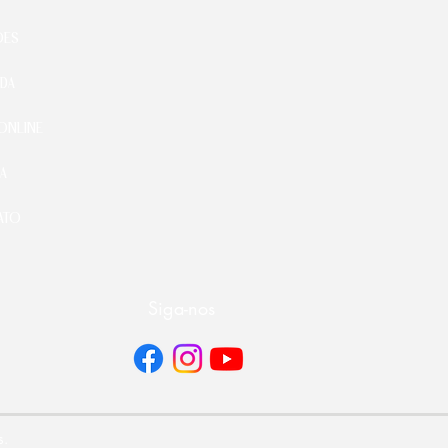
ÕES
DA
ONLINE
A
ATO
Siga-nos
s.