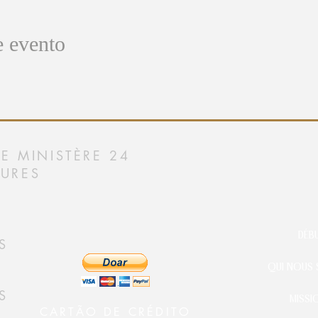
e evento
E MINISTÈRE 24
URES
DÉB
S
QUI NOUS
S
MISSI
CARTÃO DE CRÉDITO