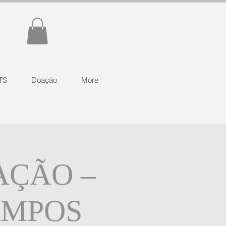
TS
Doação
More
AÇÃO –
AMPOS