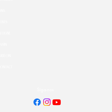
ONS
ENTS
 LIGNE
ASIN
GIDÉON
CONTACT
Siga-nos