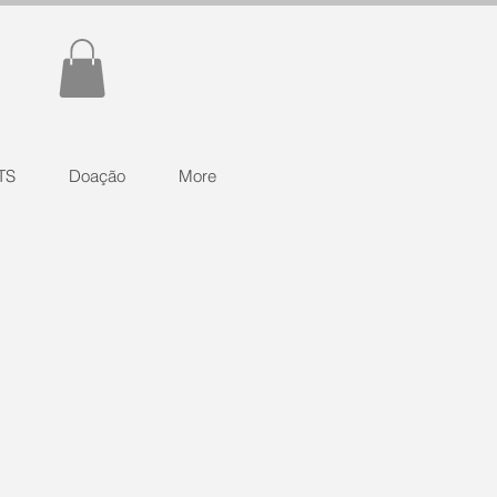
TS
Doação
More