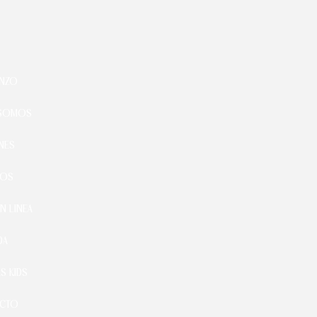
NZO
 SOMOS
NES
TOS
N LINEA
DA
S KIDS
CTO